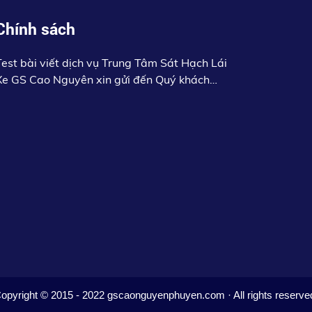
Chính sách
Test bài viết dịch vụ Trung Tâm Sát Hạch Lái
Xe GS Cao Nguyên xin gửi đến Quý khách
hàng lời chào trân trọngc khỏe, thành công.
opyright © 2015 - 2022 gscaonguyenphuyen.com · All rights reserve