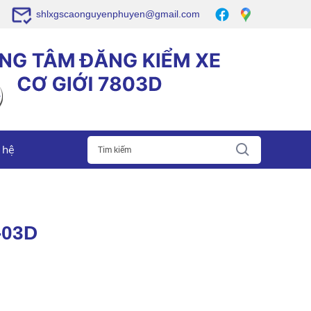
shlxgscaonguyenphuyen@gmail.com
 hệ
-03D