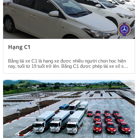
Hạng C1
Bằng lái xe C1 là hạng xe được nhiều người chọn học hiện
nay, tuổi từ 19 tuổi trở lên. Bằng C1 được phép lái xe số sàn
( từ 4 đến 8 chỗ), xe số tự động (từ 4 đến 8 chỗ), xe tải có tải
trọng đến 3,5 tấn. có thể đổi sang bằng quốc tế khi đi nước
ngoài.