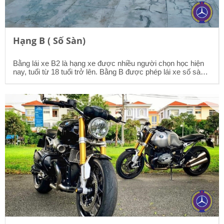
Hạng B ( Số Sàn)
Bằng lái xe B2 là hạng xe được nhiều người chọn học hiện
nay, tuổi từ 18 tuổi trở lên. Bằng B được phép lái xe số sàn (
từ 4 đến 8 chỗ), xe số tự động (từ 4 đến 8 chỗ), xe tải có tải
trọng dưới 3,5 tấn, có thể đổi sang bằng quốc tế khi đi nước
ngoài.