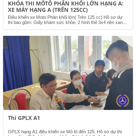
KHÓA THI MÔTÔ PHÂN KHỐI LỚN HẠNG A:
XE MÁY HẠNG A (TRÊN 125CC)
Điều khiển xe Moto Phân khối lớn( Trên 125 cc) Hồ sơ dự
thi bao gồm: Giấy khám sức khỏe, 2 hình thẻ 3x4 nền xanh,
photo cccd( không cần công chứng) ĐT liện hệ :
0903578800
Thi GPLX A1
GPLX hạng A1 điều khiển xe Mô tô đến 125. Hồ sơ dự thi