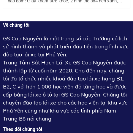
bao gồm: Giấy khám sức khỏe, 2 hình thẻ 3x4 nền xanh,
photo cccd( không cần công chứng) Liên hệ hướng dẫn nộp
hồ sơ : 0903578800( Mr Quốc)
Về chúng tôi
GS Cao Nguyên là một trong số các Trường có lịch
sử hình thành và phát triển đầu tiên trong lĩnh vực
đào tạo lái xe tại Phú Yên.
Trung Tâm Sát Hạch Lái Xe GS Cao Nguyên được
thành lập từ cuối năm 2020. Cho đến nay, chúng
tôi đã tổ chức nhiều khoá đào tạo lái xe hạng B1,
B2, C với hơn 1.000 học viên đã từng học và được
cấp bằng lái xe ô tô tại GS Cao Nguyên. Chúng tôi
chuyên đào tạo lái xe cho các học viên tại khu vực
Phú Yên cũng như khu vực các tỉnh phía Nam
Trung Bộ nói chung.
Theo dõi chúng tôi