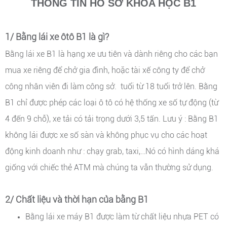
THÔNG TIN HỒ SƠ KHÓA HỌC B1
1/ Bằng lái xe ôtô B1 là gì?
Bằng lái xe B1 là hạng xe ưu tiên và dành riêng cho các bạn
mua xe riêng để chở gia đình, hoặc tài xế công ty để chở
công nhân viên đi làm công sở. tuổi từ 18 tuổi trở lên. Bằng
B1 chỉ được phép các loại ô tô có hệ thống xe số tự động (từ
4 đến 9 chỗ), xe tải có tải trọng dưới 3,5 tấn. Lưu ý : Bằng B1
không lái được xe số sàn và không phục vụ cho các hoạt
động kinh doanh như : chạy grab, taxi,…Nó có hình dáng khá
giống với chiếc thẻ ATM mà chúng ta vẫn thường sử dụng.
2/ Chất liệu và thời hạn của bằng B1
Bằng lái xe máy B1 được làm từ chất liệu nhựa PET có