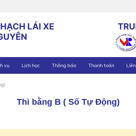
h vụ
Lịch học
Thông báo
Thanh toán
Liên
ng)
Thi bằng B ( Số Tự Động)