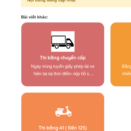
Nội dung đang cập nhật
Bài viết khác:
Thi bằng chuyển cấp
Ngày trúng tuyển giấy phép lái xe
Bằng
hiện tại tại thời điểm nộp hồ sơ
nhiề
nâng hạng tối thiểu phải đủ 3 năm.
Đủ sức khỏe lái xe hạng d theo
quy định của bộ giao thông vận tải
và bộ y tế quy định Thủ tục khi
nâng hạng gplx hạng b-c và c-fc.
Thi bằng A1 ( Đến 125)