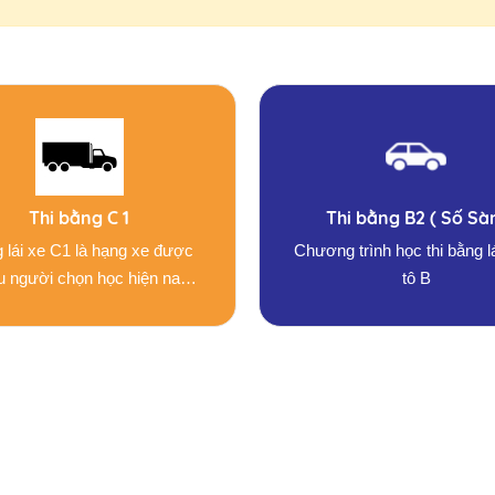
Thi bằng C 1
Thi bằng B2 ( Số Sà
 lái xe C1 là hạng xe được
Chương trình học thi bằng lá
u người chọn học hiện nay,
tô B
tuổi từ 19 tuổi trở lên.