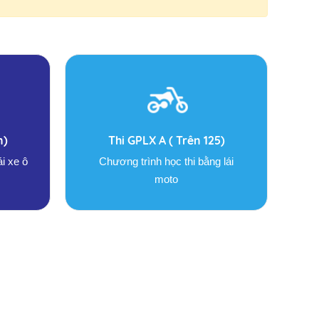
n)
Thi GPLX A ( Trên 125)
i xe ô
Chương trình học thi bằng lái
moto