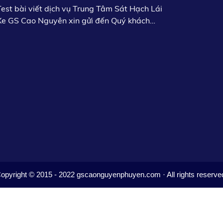
Test bài viết dịch vụ Trung Tâm Sát Hạch Lái
Xe GS Cao Nguyên xin gửi đến Quý khách
hàng lời chào trân trọngc khỏe, thành công.
opyright © 2015 - 2022 gscaonguyenphuyen.com · All rights reserve