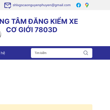
shlxgscaonguyenphuyen@gmail.com
 hệ